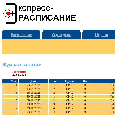
Расписание
Один день
Неделя
Журнал занятий
География
22.06.2026
№ п.п
Дата
Час
Группа
П/г
1.
03.09.2025
1
СР 12
0
Габ
2.
13.09.2025
2
СР 12
0
Габ
3.
16.09.2025
2
СР 12
0
Габ
4.
30.09.2025
1
СР 12
0
Габ
5.
08.10.2025
2
СР 12
0
Габ
6.
13.10.2025
3
СР 12
0
Габ
7.
29.10.2025
4
СР 12
0
Габ
8.
03.11.2025
4
СР 12
0
Габ