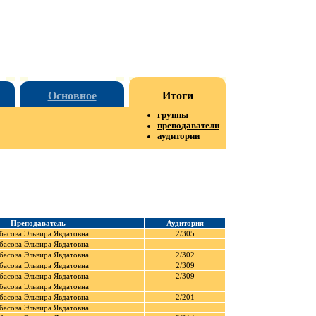
Основное
Итоги
группы
преподаватели
аудитории
Преподаватель
Аудитория
басова Эльвира Явдатовна
2/305
басова Эльвира Явдатовна
басова Эльвира Явдатовна
2/302
басова Эльвира Явдатовна
2/309
басова Эльвира Явдатовна
2/309
басова Эльвира Явдатовна
басова Эльвира Явдатовна
2/201
басова Эльвира Явдатовна