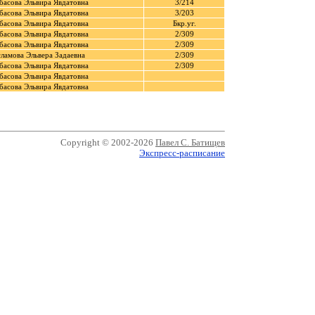
басова Эльвира Явдатовна
3/214
басова Эльвира Явдатовна
3/203
басова Эльвира Явдатовна
Бкр.уг.
басова Эльвира Явдатовна
2/309
басова Эльвира Явдатовна
2/309
ламова Эльвера Задаевна
2/309
басова Эльвира Явдатовна
2/309
басова Эльвира Явдатовна
басова Эльвира Явдатовна
Copyright © 2002-2026
Павел С. Батищев
Экспресс-расписание