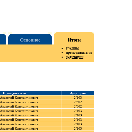
Основное
Итоги
группы
преподаватели
аудитории
Преподаватель
Аудитория
 Анатолий Константинович
2/103
 Анатолий Константинович
2/302
 Анатолий Константинович
2/302
 Анатолий Константинович
2/103
 Анатолий Константинович
2/103
 Анатолий Константинович
2/103
 Анатолий Константинович
2/103
 Анатолий Константинович
2/103