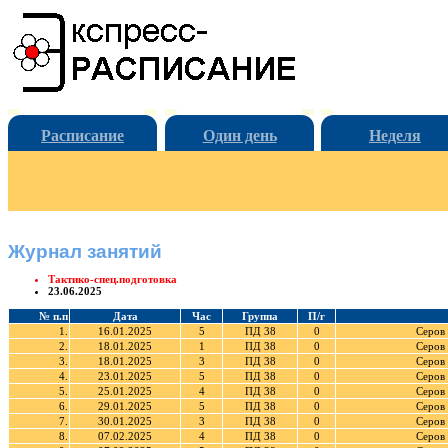
Расписание
Один день
Неделя
Журнал занятий
Тактико-спец.подготовка
23.06.2025
№ п.п
Дата
Час
Группа
П/г
1.
16.01.2025
5
ПД 38
0
Серов
2.
18.01.2025
1
ПД 38
0
Серов
3.
18.01.2025
3
ПД 38
0
Серов
4.
23.01.2025
5
ПД 38
0
Серов
5.
25.01.2025
4
ПД 38
0
Серов
6.
29.01.2025
5
ПД 38
0
Серов
7.
30.01.2025
3
ПД 38
0
Серов
8.
07.02.2025
4
ПД 38
0
Серов