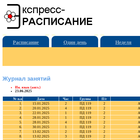
Расписание
Один день
Неделя
Журнал занятий
Ин. язык (англ.)
23.06.2025
№ п.п
Дата
Час
Группа
П/г
1.
15.01.2025
2
ПД 119
2
А
2.
20.01.2025
4
ПД 119
2
А
3.
22.01.2025
1
ПД 119
2
А
4.
28.01.2025
1
ПД 119
2
А
5.
28.01.2025
4
ПД 119
2
А
6.
30.01.2025
1
ПД 119
2
А
7.
13.02.2025
2
ПД 119
2
А
8.
13.02.2025
3
ПД 119
2
А