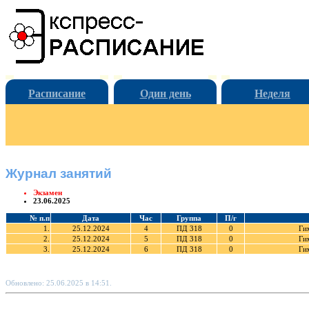
Расписание
Один день
Неделя
Журнал занятий
Экзамен
23.06.2025
№ п.п
Дата
Час
Группа
П/г
1.
25.12.2024
4
ПД 318
0
Ги
2.
25.12.2024
5
ПД 318
0
Ги
3.
25.12.2024
6
ПД 318
0
Ги
Обновлено: 25.06.2025 в 14:51.