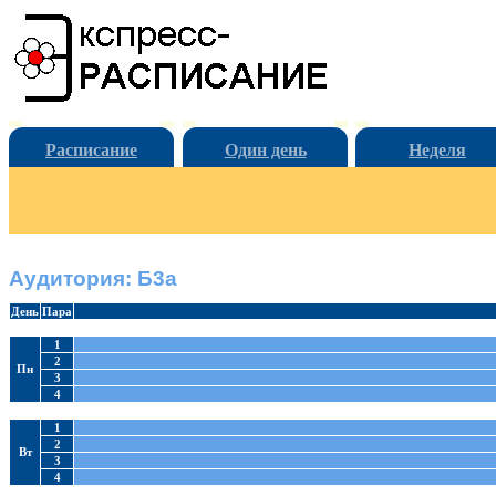
Расписание
Один день
Неделя
Аудитория: Б3а
День
Пара
1
2
Пн
3
4
1
2
Вт
3
4