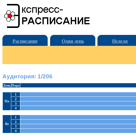
Расписание
Один день
Неделя
Аудитория: 1/206
День
Пара
1
2
Пн
3
4
1
2
Вт
3
4